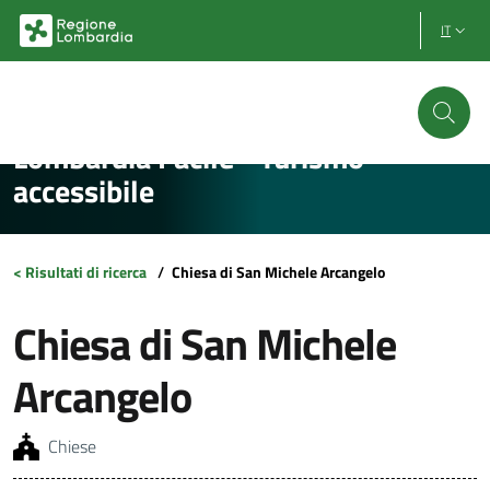
Vai al contenuto principale
Vai al footer
IT
Lombardia Facile - Turismo
accessibile
< Risultati di ricerca
/
Chiesa di San Michele Arcangelo
Chiesa di San Michele
Arcangelo
Chiese