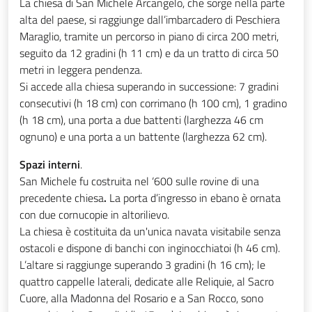
La chiesa di San Michele Arcangelo, che sorge nella parte
alta del paese, si raggiunge dall’imbarcadero di Peschiera
Maraglio, tramite un percorso in piano di circa 200 metri,
seguito da 12 gradini (h 11 cm) e da un tratto di circa 50
metri in leggera pendenza.
Si accede alla chiesa superando in successione: 7 gradini
consecutivi (h 18 cm) con corrimano (h 100 cm), 1 gradino
(h 18 cm), una porta a due battenti (larghezza 46 cm
ognuno) e una porta a un battente (larghezza 62 cm).
Spazi interni
.
San Michele fu costruita nel ‘600 sulle rovine di una
precedente chiesa
.
La porta d’ingresso in ebano è ornata
con due cornucopie in altorilievo.
La chiesa è costituita da un'unica navata visitabile senza
ostacoli e dispone di banchi con inginocchiatoi (h 46 cm).
L’altare si raggiunge superando 3 gradini (h 16 cm); le
quattro cappelle laterali, dedicate alle Reliquie, al Sacro
Cuore, alla Madonna del Rosario e a San Rocco, sono