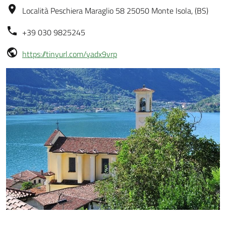
Località Peschiera Maraglio 58 25050 Monte Isola, (BS)
+39 030 9825245
https://tinyurl.com/yadx9vrp