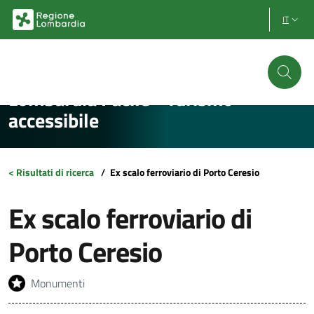
Vai al contenuto principale
Vai al footer
IT
Lombardia Facile - Turismo
accessibile
< Risultati di ricerca
/
Ex scalo ferroviario di Porto Ceresio
Ex scalo ferroviario di
Porto Ceresio
Monumenti