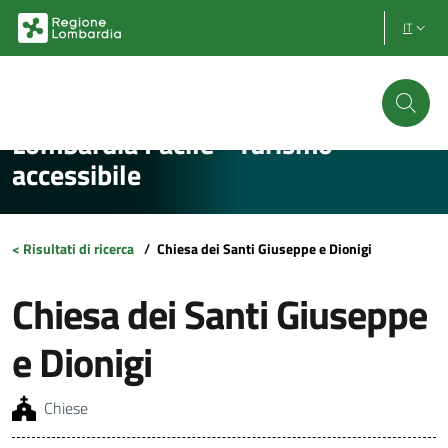
Vai al contenuto principale
Vai al footer
IT
Lombardia Facile - Turismo
accessibile
< Risultati di ricerca
/
Chiesa dei Santi Giuseppe e Dionigi
Chiesa dei Santi Giuseppe
e Dionigi
Chiese