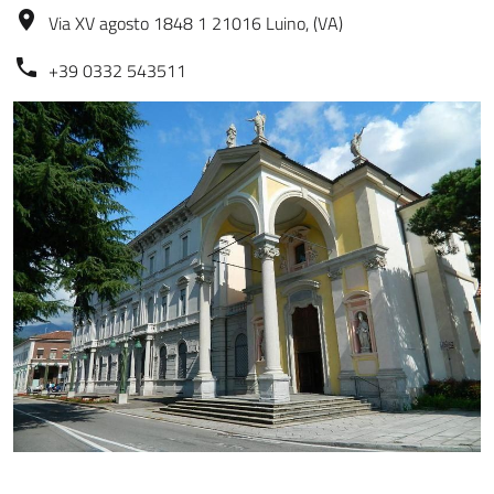
Via XV agosto 1848 1 21016 Luino, (VA)
+39 0332 543511